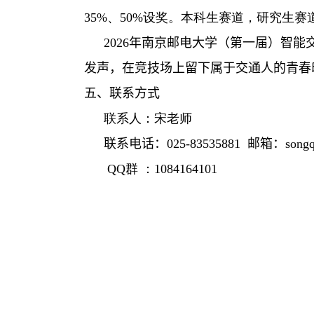
35%
、
50%
设奖。本科生赛道，研究生赛
2026
年南京邮电大学（
第
一
届
）
智能
发声，在竞技场上留下属于交通人的青春
五、联系方式
联系人：宋老师
联系电话：
025-83535881
邮箱
：
song
QQ
群 ：
1084164101