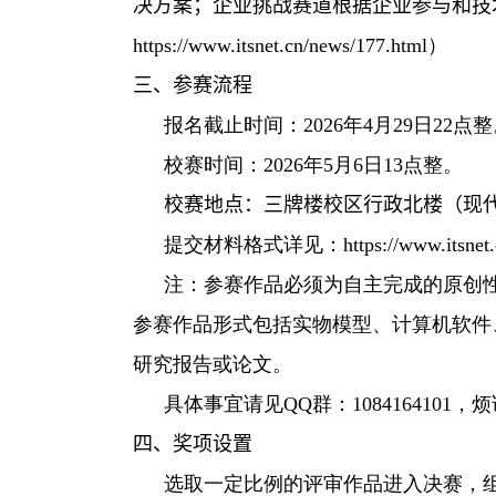
决方案
；
企业挑战赛道根据企业参与和技
https://www.itsnet.cn/news/177.html
）
三、参赛流程
报名截止时间：
2026
年
4
月
29
日
22
点整
校赛时间：
2026
年
5
月
6
日
13
点整。
校赛
地点：
三牌楼校区行政北楼（
现
提交材料格式详见：
https://www.itsnet
注：参赛作品必须为自主完成的原创
参赛作品形式包括实物模型、计算机软件
研究报告或论文。
具体事宜请见
QQ
群：
1084164101
，烦
四、奖项设置
选取一定比例的评审作品进入决赛，