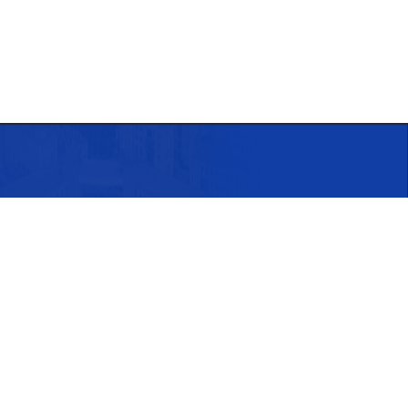
6号
锁金村校区：南京市龙蟠路177号
邮编：210042