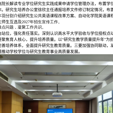
飞院长解读专业学位研究生实践成果申请学位管理办法，
布置
学
作。研究生培养办公室徐欣主任通报培养文件修订制定情况，
布
丰羽分别介绍研究生公共英语课程改革方案
、
自动化学院英语课
生师生互选及
2027
年招生宣传工作。
难点问题，凝聚工作共识。
治站位，强化责任落实。深刻认识高水平大学验收与学位授权点
要聚焦育人核心，提升培养质量。以“研究生教学质量提升年”为
完善培养体系，全面提升研究生教育质量。三要加强协同联动，
措推动学校学位与研究生教育事业高质量发展。